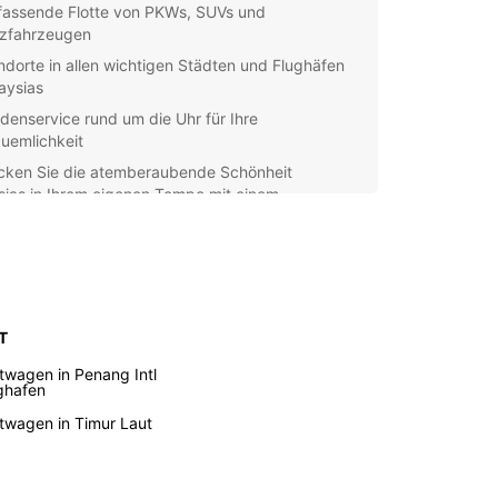
assende Flotte von PKWs, SUVs und
zfahrzeugen
ndorte in allen wichtigen Städten und Flughäfen
aysias
denservice rund um die Uhr für Ihre
uemlichkeit
cken Sie die atemberaubende Schönheit
sias in Ihrem eigenen Tempo mit einem
ahrzeug von Europcar. Unsere kompetenten
eiter vor Ort helfen Ihnen gerne bei der Auswahl
assenden Fahrzeugs für Ihre Bedürfnisse und
Ihnen hilfreiche Tipps für Ihre Reise.
ieren Sie noch heute online und profitieren Sie
 T
nseren Sonderangeboten und Rabatten für Ihre
rmietung in Malaysia. Europcar - Ihre erste Wahl
twagen in Penang Intl
alitativ hochwertige und zuverlässige
ghafen
ahrzeuge.
twagen in Timur Laut