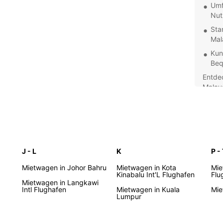
Umf
Nut
Sta
Mal
Kun
Beq
Entde
Malay
Mietf
Mitarb
des p
geben 
Reserv
J - L
K
P -
von u
Autove
Mietwagen in Johor Bahru
Mietwagen in Kota
Mie
Kinabalu Int'L Flughafen
für qu
Flu
Mietwagen in Langkawi
Mietf
Intl Flughafen
Mietwagen in Kuala
Mie
Lumpur