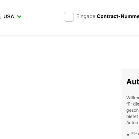
Eingabe
Contract-Numm
z
Aut
Willko
für di
geschä
bietet
Anfor
Fle