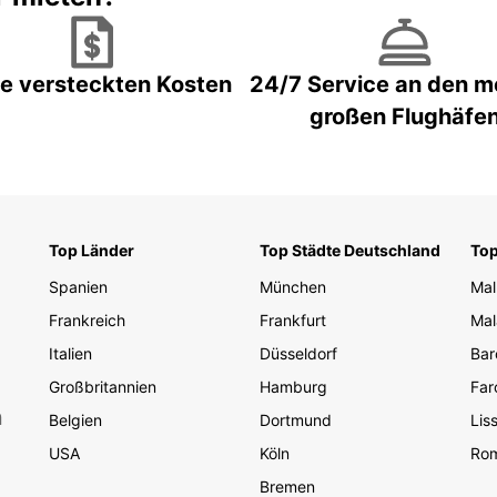
e versteckten Kosten
24/7 Service an den m
großen Flughäfe
Top Länder
Top Städte Deutschland
Top
Spanien
München
Mal
Frankreich
Frankfurt
Mal
Italien
Düsseldorf
Bar
Großbritannien
Hamburg
Far
n
Belgien
Dortmund
Lis
USA
Köln
Ro
Bremen