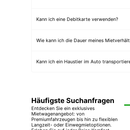
Kann ich eine Debitkarte verwenden?
Wie kann ich die Dauer meines Mietverhält
Kann ich ein Haustier im Auto transportier
Häufigste Suchanfragen
Entdecken Sie ein exklusives
Mi
Mi
Mietwagenangebot: von
Mi
Mi
Premiumfahrzeugen bis hin zu flexiblen
Mi
Mi
Langzeit- oder Einwegmietoptionen.
Mi
Mi