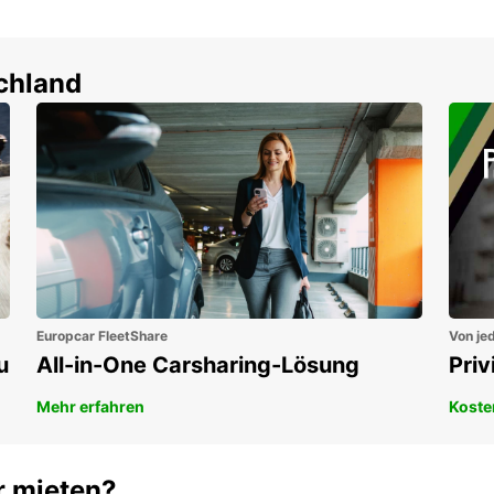
schland
Europcar FleetShare
Von jed
u
All-in-One Carsharing-Lösung
Pri
Mehr erfahren
Koste
r mieten?