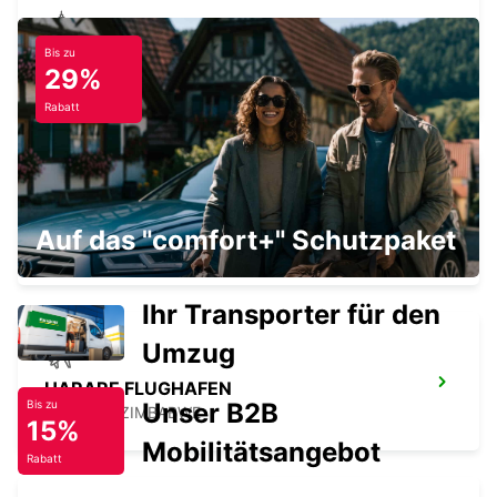
Bis zu
NELSPRUIT
29%
NELSPRUIT - SOUTH AFRICA
Rabatt
KING MSWATI III
Auf das "comfort+" Schutzpaket
LUBOMBO - ESWATINI
Ihr Transporter für den
Umzug
HARARE FLUGHAFEN
Unser B2B
Bis zu
HARARE - ZIMBABWE
15%
Mobilitätsangebot
Rabatt