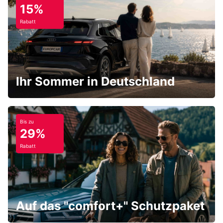
15%
Rabatt
Ihr Sommer in Deutschland
Bis zu
29%
Rabatt
Auf das "comfort+" Schutzpaket