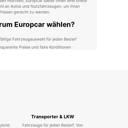
en möchten, Europcar bietet Ihnen eine breite
hl an Autos und Nutzfahrzeugen, um Ihren
fnissen gerecht zu werden.
um Europcar wählen?
lfältige Fahrzeugauswahl für jeden Bedarf
nsparente Preise und faire Konditionen
facher Buchungsprozess online oder vor Ort
-Qualität und zuverlässiger Service
n Sie noch heute Ihr Wunschfahrzeug bei
car in Großwardein und genießen Sie eine
plizierte und angenehme Mobilitätserfahrung.
 freundlichen Mitarbeiter stehen Ihnen zur
gung, um Ihnen bei der Auswahl des passenden
ugs zu helfen und alle Ihre Fragen zu
worten.
Transporter & LKW
ybrid
Fahrzeuge für jeden Bedarf: Von