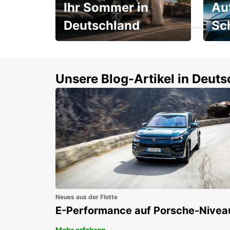
Ihr Sommer in
Au
KECSKEMET - HUNGARY
Deutschland
Sc
Einsteigen und 15 %
Rund
sparen!
Selbs
buch
Unsere Blog-Artikel in Deut
Neues aus der Flotte
E-Performance auf Porsche-Nivea
Mehr erfahren