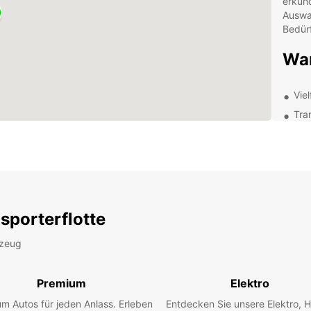
erkund
Auswa
Bedür
War
Vie
Tra
Ein
Top
Buche
Europ
unkom
Unsere
sporterflotte
Verfü
Fahrze
rzeug
beant
Premium
Elektro
m Autos für jeden Anlass. Erleben
Entdecken Sie unsere Elektro, H