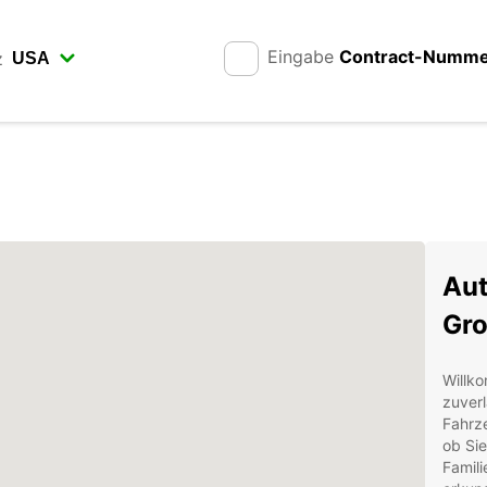
Eingabe
Contract-Numm
z
Aut
Gr
Willko
zuverl
Fahrze
ob Sie
Famili