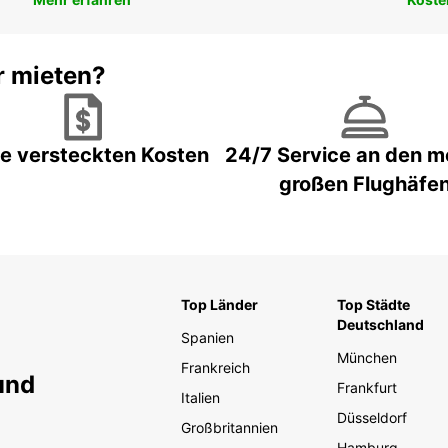
r mieten?
e versteckten Kosten
24/7 Service an den m
großen Flughäfe
Top Länder
Top Städte
Deutschland
Spanien
München
Frankreich
und
Frankfurt
Italien
Düsseldorf
Großbritannien
Hamburg