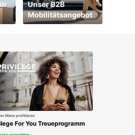
ür
Unser B2B
Mobilitätsangebot
Für Neu- und
Bestandskunden
er Miete profitieren
vilege For You Treueprogramm
nlos anmelden