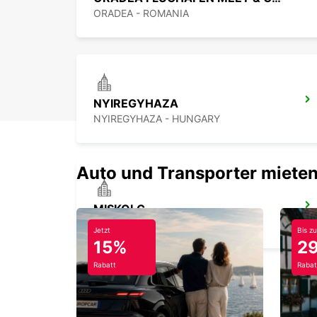
ORADEA - ROMANIA
NYIREGYHAZA
NYIREGYHAZA - HUNGARY
Auto und Transporter mieten
MISKOLC
MISKOLC - HUNGARY
Jetzt
Bis zu
15%
2
Rabatt
Rabat
KECSKEMET