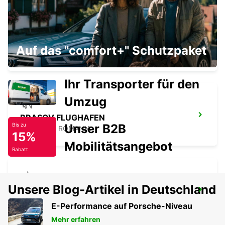
SOFIA HEAD OFFICE
Auf das "comfort+" Schutzpaket
SOFIA - BULGARIA
Ihr Transporter für den
Umzug
BRASOV FLUGHAFEN
Unser B2B
Bis zu
GHIMBAV - ROMANIA
15%
Mobilitätsangebot
Rabatt
Unsere Blog-Artikel in Deutschland
BRASOV INNENSTADT
BRASOV - ROMANIA
E-Performance auf Porsche-Niveau
Mehr erfahren