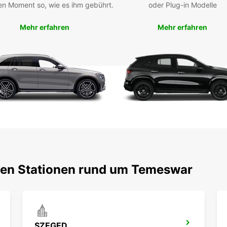
en Moment so, wie es ihm gebührt.
oder Plug-in Modelle
Buc
Mehr erfahren
Mehr erfahren
Mie
Verpas
eigen
Ihren 
Stadt 
darauf
bten Stationen rund um Temeswar
SZEGED