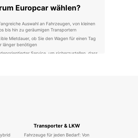
um Europcar wählen?
angreiche Auswahl an Fahrzeugen, von kleinen
os bis hin zu geräumigen Transportern
xible Mietdauer, ob Sie den Wagen für einen Tag
r länger benötigen
denorientierter Service, um sicherzustellen, dass
e Bedürfnisse erfüllt werden
facher Buchungsprozess über unsere Website
r direkt in unserer Filiale in Temeswar
ere Filiale in Temeswar
 lokalen Mitarbeiter in Temeswar stehen bereit,
nen bei der Auswahl des perfekten Mietfahrzeugs
fen. Besuchen Sie unsere Filiale und entdecken
e verschiedenen Optionen, die wir für Sie
Transporter & LKW
halten. Wir sind hier, um sicherzustellen, dass Ihr
thalt in Temeswar reibungslos und angenehm
ybrid
Fahrzeuge für jeden Bedarf: Von
ft.