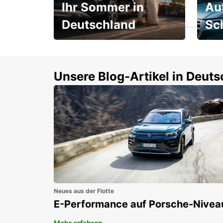
Ihr Sommer in
Au
CLUJ NAPOCA - ROMANIA
Deutschland
Sc
Einsteigen und 15 %
Rund
sparen!
Selbs
buch
Unsere Blog-Artikel in Deut
Neues aus der Flotte
E-Performance auf Porsche-Nivea
Mehr erfahren