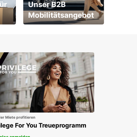
ür
Unser B2B
Mobilitätsangebot
Für Neu- und
Bestandskunden
er Miete profitieren
vilege For You Treueprogramm
nlos anmelden