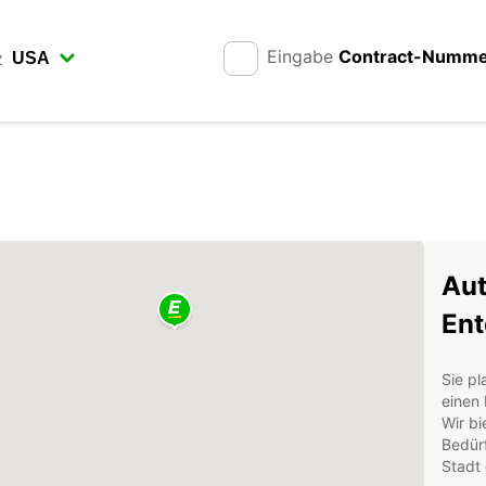
Eingabe
Contract-Numm
z
Aut
Ent
Sie p
einen 
Wir bi
Bedürf
Stadt 