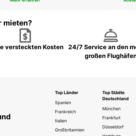
r mieten?
e versteckten Kosten
24/7 Service an den m
großen Flughäfe
Top Länder
Top Städte
Deutschland
Spanien
München
Frankreich
und
Frankfurt
Italien
Düsseldorf
Großbritannien
Hamburg