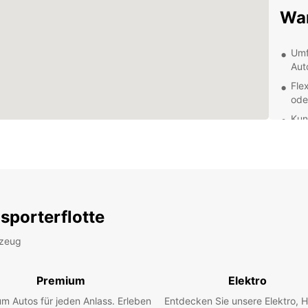
War
Umf
Aut
Fle
ode
Kun
Ihr
Ein
ode
Uns
sporterflotte
Unsere
um Ih
rzeug
zu hel
Sie di
Premium
Elektro
bereit
Aufen
m Autos für jeden Anlass. Erleben
Entdecken Sie unsere Elektro, H
verläu