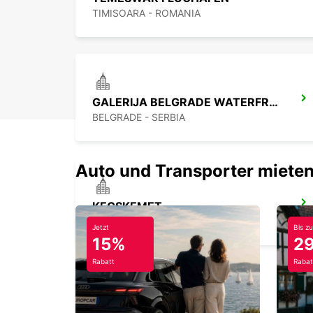
TIMISOARA - ROMANIA
GALERIJA BELGRADE WATERFRONT
BELGRADE - SERBIA
Auto und Transporter mieten
KECSKEMET
KECSKEMET - HUNGARY
Jetzt
Bis zu
15%
2
Rabatt
Rabat
CLUJ NAPOCA FLUGHAFEN