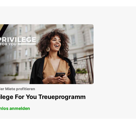
Für Neu- und
Bestandskunden
er Miete profitieren
vilege For You Treueprogramm
nlos anmelden