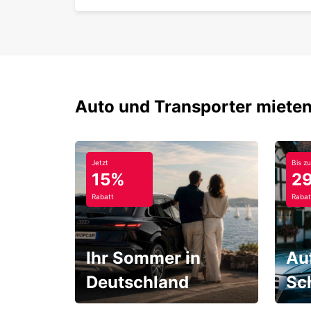
Auto und Transporter mieten
Jetzt
Bis zu
15%
2
Rabatt
Rabat
Ihr Sommer in
Au
Deutschland
Sc