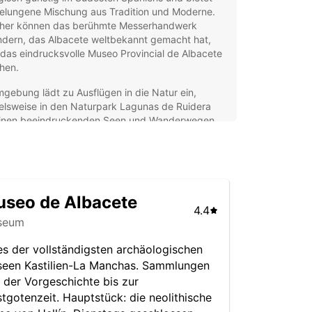
gelungene Mischung aus Tradition und Moderne.
her können das berühmte Messerhandwerk
dern, das Albacete weltbekannt gemacht hat,
das eindrucksvolle Museo Provincial de Albacete
hen.
gebung lädt zu Ausflügen in die Natur ein,
elsweise in den Naturpark Lagunas de Ruidera
einen beeindruckenden Seen und Wanderwegen.
ie historische Altstadt mit ihren charmanten
n und Cafés ist einen Spaziergang wert. Albacete
dem ein wichtiger wirtschaftlicher Knotenpunkt,
ch in der modernen Infrastruktur und vielfältigen
nomie widerspiegelt.
seo de Albacete
4.4
opcar Mietwagen in
seum
acete – Mobilität ganz nach
es der vollständigsten archäologischen
een Kastilien-La Manchas. Sammlungen
en Wünschen
 der Vorgeschichte bis zur
tgotenzeit. Hauptstück: die neolithische
inem Mietwagen von Europcar entdecken Sie