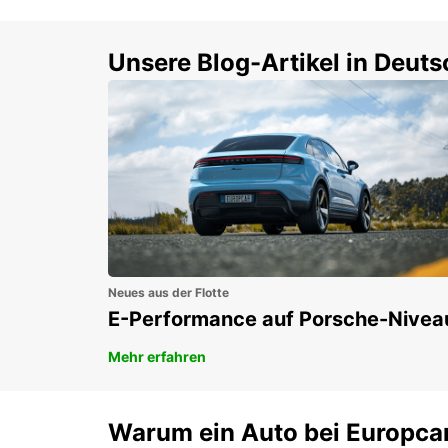
Einsteigen und 15 %
Rund
sparen!
Selbs
buch
Unsere Blog-Artikel in Deut
Neues aus der Flotte
E-Performance auf Porsche-Nivea
Mehr erfahren
Warum ein Auto bei Europca