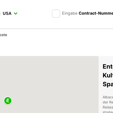
Eingabe
Contract-Numm
z
cete
Ent
Kul
Spa
Albace
der Re
Reisez
strate