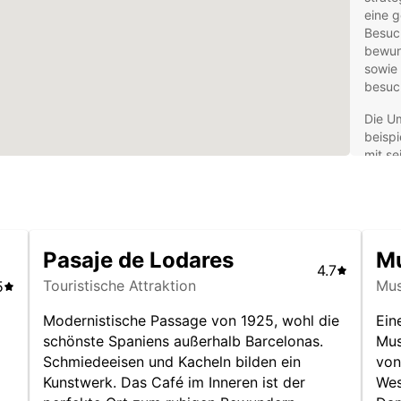
eine 
Besuc
bewun
sowie 
besuc
Die Um
beispi
mit s
Auch d
Plätze
ist zu
was si
Gastro
Pasaje de Lodares
Mu
4.7
Eur
Touristische Attraktion
Mu
5
Alb
Modernistische Passage von 1925, wohl die
Ein
schönste Spaniens außerhalb Barcelonas.
Mus
Ihr
Schmiedeeisen und Kacheln bilden ein
von
d
Kunstwerk. Das Café im Inneren ist der
Wes
Mit e