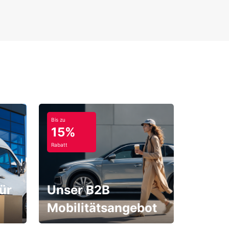
Bis zu
15%
Rabatt
ür
Unser B2B
Mobilitätsangebot