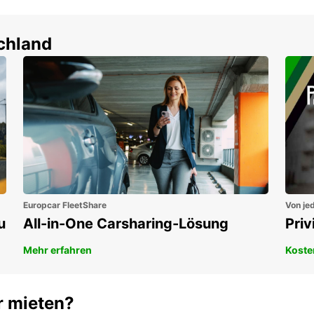
um-Schutz ohne
Flexibel mieten & sofort
tbeteiligung
losfahren!
en!
schland
Europcar FleetShare
Von jed
u
All-in-One Carsharing-Lösung
Pri
Mehr erfahren
Koste
r mieten?