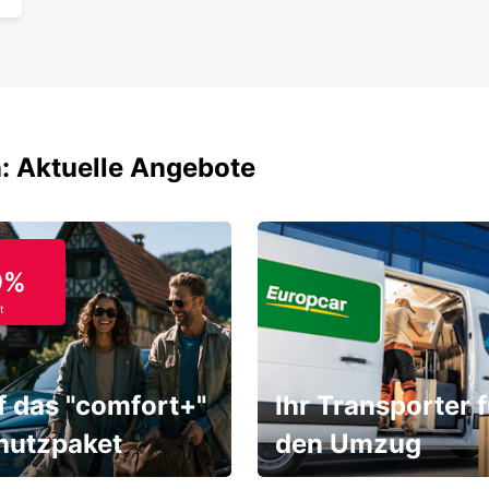
: Aktuelle Angebote
9%
t
f das "comfort+"
Ihr Transporter f
hutzpaket
den Umzug