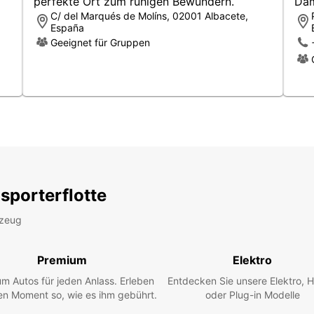
perfekte Ort zum ruhigen Bewundern.
Dam
Albace
C/ del Marqués de Molíns, 02001 Albacete,
komfor
España
Auswa
Geeignet für Gruppen
Sta
Spo
Ele
man
Abh
Bah
Die Bu
sodass
Sie e
sporterflotte
eine m
Langze
rzeug
passe
falls 
Premium
Elektro
Profit
m Autos für jeden Anlass. Erleben
Entdecken Sie unsere Elektro, H
genieß
en Moment so, wie es ihm gebührt.
oder Plug-in Modelle
Albac