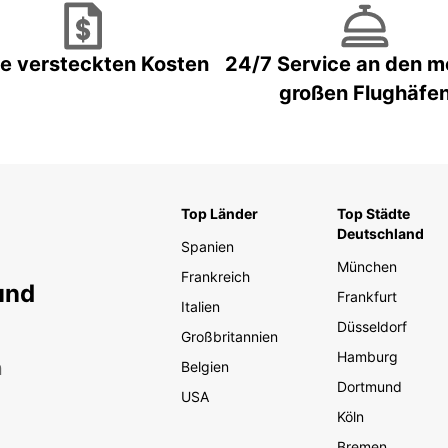
e versteckten Kosten
24/7 Service an den m
großen Flughäfe
Top Länder
Top Städte
Deutschland
Spanien
München
Frankreich
und
Frankfurt
Italien
Düsseldorf
Großbritannien
Hamburg
n
Belgien
Dortmund
USA
Köln
Bremen