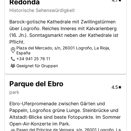
4.7
Redonda
Historische Sehenswürdigkeit
Barock-gotische Kathedrale mit Zwillingstürmen
über Logroño. Reiches Inneres mit Kalvarienberg
(16. Jh.). Sonntagsmarkt neben der Kathedrale ist
Pflicht.
Plaza del Mercado, s/n, 26001 Logroño, La Rioja,
España
+34 941 25 76 11
Geeignet für Gruppen
Parque del Ebro
4.5
park
Ebro-Uferpromenade zwischen Gärten und
Pappeln, Logroños grüne Lunge. Steinbrücke und
Altstadt-Blicke sind beste Fotopunkte. Im Sommer
Open-Air-Konzerte im Park.
Paseo del Príncipe de Vergara, s/n, 26001 Logroño, La