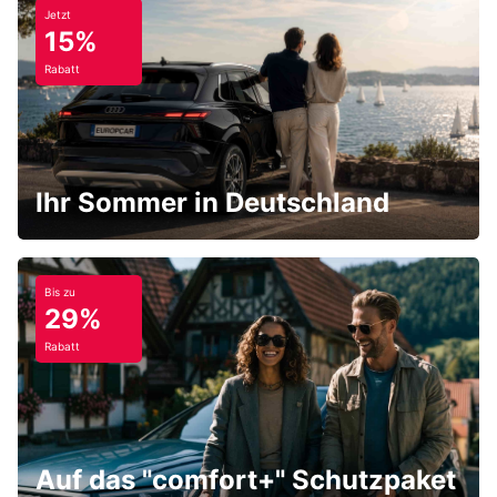
Jetzt
15%
Rabatt
Ihr Sommer in Deutschland
Bis zu
29%
Rabatt
Auf das "comfort+" Schutzpaket