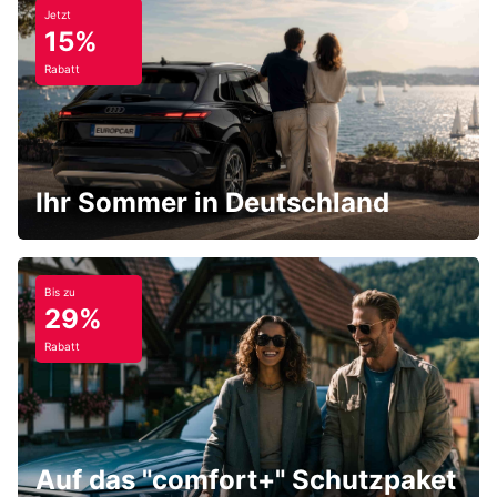
Jetzt
15%
Rabatt
Ihr Sommer in Deutschland
Bis zu
29%
Rabatt
Auf das "comfort+" Schutzpaket