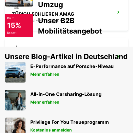
Umzug
ZÜRICH SCHLIEREN AMAG
Unser B2B
Bis zu
SCHLIEREN - SWITZERLAND
15%
Mobilitätsangebot
Rabatt
Unsere Blog-Artikel in Deutschland
ZÜRICH ZENTRUM
ZURICH - SWITZERLAND
E-Performance auf Porsche-Niveau
Mehr erfahren
All-in-One Carsharing-Lösung
Mehr erfahren
Privilege For You Treueprogramm
Kostenlos anmelden