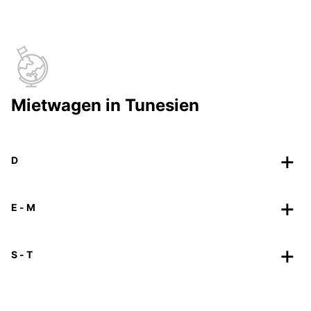
Mietwagen in Tunesien
D
E - M
S - T