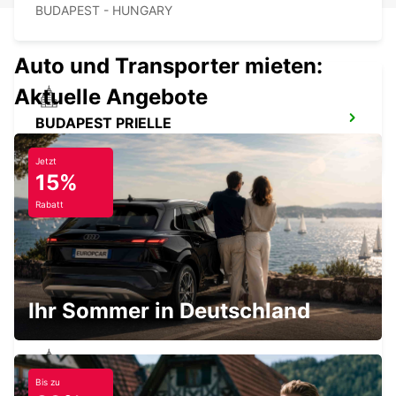
BUDAPEST - HUNGARY
Auto und Transporter mieten:
Aktuelle Angebote
BUDAPEST PRIELLE
BUDAPEST - HUNGARY
Jetzt
15%
Rabatt
SZEGED
SZEGED - HUNGARY
Ihr Sommer in Deutschland
Bis zu
SZEKESFEHERVAR