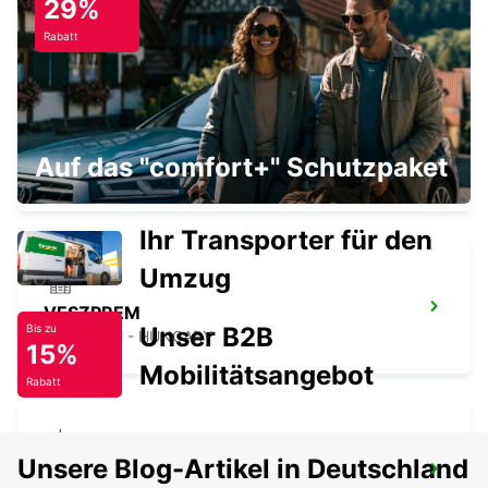
29%
SZEKESFEHERVAR - HUNGARY
Rabatt
TATABANYA
Auf das "comfort+" Schutzpaket
TATABANYA - HUNGARY
Ihr Transporter für den
Umzug
VESZPREM
Unser B2B
Bis zu
VESZPREM - HUNGARY
15%
Mobilitätsangebot
Rabatt
Unsere Blog-Artikel in Deutschland
PECS