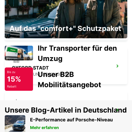
SOUTHAMPTON FLUGHAFEN
Auf das "comfort+" Schutzpaket
SOUTHAMPTON - UNITED KINGDOM
Ihr Transporter für den
Umzug
OXFORD STADT
Unser B2B
Bis zu
OXFORD - UNITED KINGDOM
15%
Mobilitätsangebot
Rabatt
Unsere Blog-Artikel in Deutschland
BASINGSTOKE STADT
BASINGSTOKE - UNITED KINGDOM
E-Performance auf Porsche-Niveau
Mehr erfahren