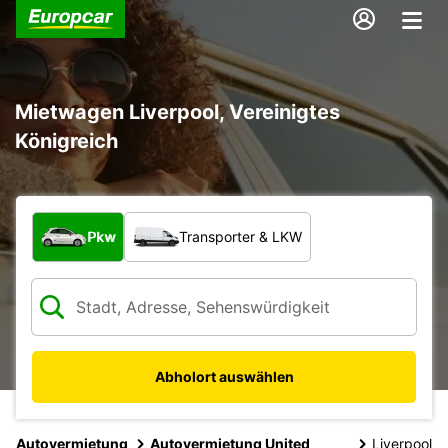
Mietwagen Liverpool, Vereinigtes
Königreich
Welche Art von Fahrzeug?
Pkw
Transporter & LKW
Abholort auswählen
Autovermietung
Autovermietung United
Liverpool