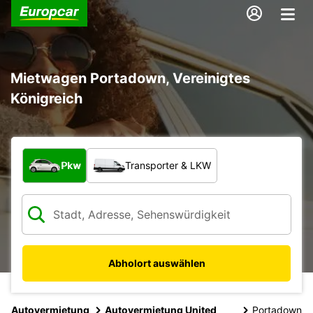
Mietwagen Portadown, Vereinigtes
Königreich
Welche Art von Fahrzeug?
Pkw
Transporter & LKW
Abholort auswählen
Autovermietung
Autovermietung United
Portadown