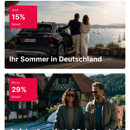
Jetzt
15%
Rabatt
Ihr Sommer in Deutschland
Bis zu
29%
Rabatt