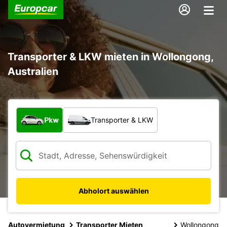
Transporter & LKW mieten in Wollongong,
Australien
Welche Art von Fahrzeug?
Pkw
Transporter & LKW
Abholort auswählen
Autovermietung
Transporter Mieten
Wollongong