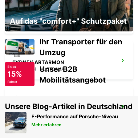
SYDNEY STADTZENTRUM
Auf das "comfort+" Schutzpaket
SYDNEY - AUSTRALIA
Ihr Transporter für den
Umzug
SYDNEY ARTARMON
Unser B2B
Bis zu
ARTARMON - AUSTRALIA
15%
Mobilitätsangebot
Rabatt
Unsere Blog-Artikel in Deutschland
SYDNEY PENRITH
PENRITH - AUSTRALIA
E-Performance auf Porsche-Niveau
Mehr erfahren