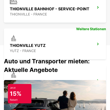
THIONVILLE BAHNHOF - SERVICE-POINT
THIONVILLE - FRANCE
Weitere Stationen
THIONVILLE YUTZ
YUTZ - FRANCE
Auto und Transporter mieten:
Aktuelle Angebote
BITBURG
BITBURG - GERMANY
Jetzt
15%
Rabatt