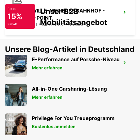
Unser B2B
Bis zu
CHARLEVILLE-MEZIERES BAHNHOF -
15%
SERVICE-POINT
Mobilitätsangebot
CHARLEVILLE MEZIERES - FRANCE
Rabatt
Unsere Blog-Artikel in Deutschland
E-Performance auf Porsche-Niveau
CHARLEVILLE-MEZIERES
Mehr erfahren
CHARLEVILLE MEZIERES - FRANCE
All-in-One Carsharing-Lösung
Mehr erfahren
Privilege For You Treueprogramm
Kostenlos anmelden