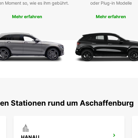
jed
en Moment so, wie es ihm gebührt.
oder Plug-in Modelle
Spe
Mehr erfahren
Mehr erfahren
Bus
Lös
Pra
Sta
Ein
pro
Flex
lang
Opt
Mit Eu
Aschaf
Kondit
ten Stationen rund um Aschaffenburg
oder g
passe
Servic
HANAU