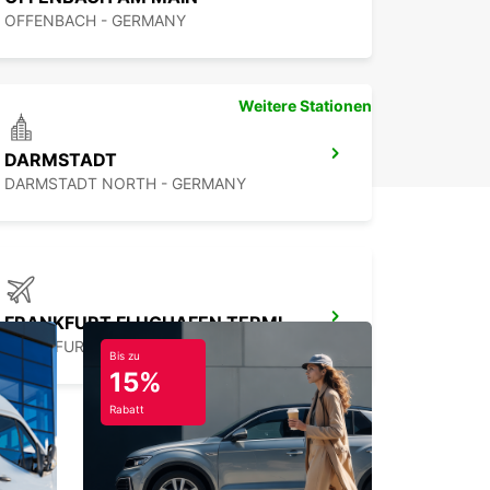
OFFENBACH - GERMANY
Weitere Stationen
DARMSTADT
DARMSTADT NORTH - GERMANY
FRANKFURT FLUGHAFEN TERMINAL 3
FRANKFURT AM MAIN - GERMANY
Bis zu
15%
Rabatt