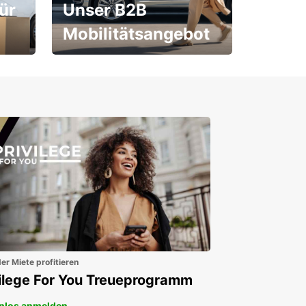
ür
Unser B2B
Mobilitätsangebot
Für Neu- und
Bestandskunden
er Miete profitieren
vilege For You Treueprogramm
nlos anmelden