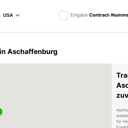
Eingabe
Contract-Numm
z
 in Aschaffenburg
Tra
Asc
zuv
Aschaf
westli
für Ha
Frankf