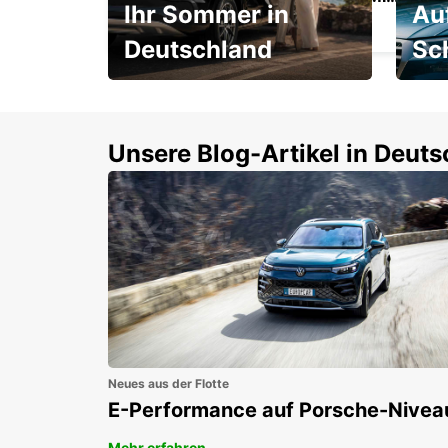
Ihr Sommer in
Au
FRANKFURT AM MAIN - GERMANY
Deutschland
Sc
Einsteigen und 15 %
Rund
sparen!
Selbs
buch
Unsere Blog-Artikel in Deut
Neues aus der Flotte
E-Performance auf Porsche-Nivea
Mehr erfahren