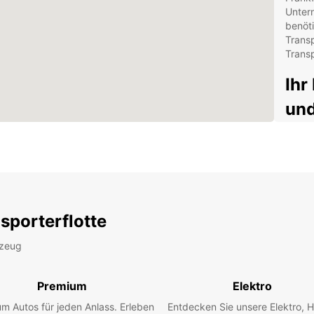
Untern
benöt
Transp
Transp
Ihr
und
Asc
Europc
Nutzfa
Ladevo
Unser 
sporterflotte
auch a
Fahrz
rzeug
Zweck
Profit
Premium
Elektro
Bre
m Autos für jeden Anlass. Erleben
Entdecken Sie unsere Elektro, H