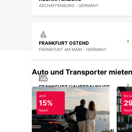
ASCHAFFENBURG - GERMANY
FRANKFURT OSTEND
FRANKFURT AM MAIN - GERMANY
Auto und Transporter mieten
FRANKFURT HAUPTBAHNHOF
FRANKFURT AM MAIN - GERMANY
Jetzt
Bis zu
15%
2
Rabatt
Rabat
FRANKFURT FLUGHAFEN TERMINAL 1