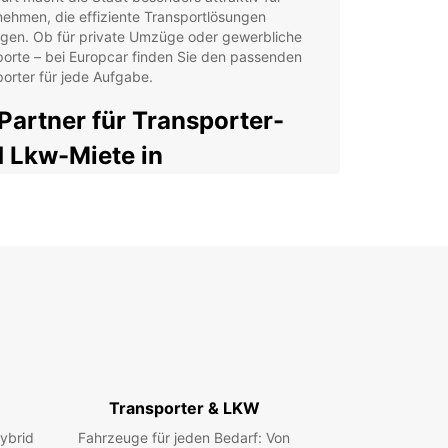
ehmen, die effiziente Transportlösungen
igen. Ob für private Umzüge oder gewerbliche
orte – bei Europcar finden Sie den passenden
orter für jede Aufgabe.
 Partner für Transporter-
 Lkw-Miete in
haffenburg
ar bietet eine vielfältige Auswahl an
hrzeugen, von kleinen Transportern mit 2 m³
lumen bis hin zu großen Lkw mit bis zu 20 m³.
Angebot richtet sich sowohl an Privatkunden als
n Unternehmen, die flexibel und kosteneffizient
euge für Umzüge, Lieferungen oder gewerbliche
e benötigen.
ieren Sie von unserem umfangreichen Service:
Transporter & LKW
ites Fahrzeugangebot: Transporter und Lkw für
ybrid
Fahrzeuge für jeden Bedarf: Von