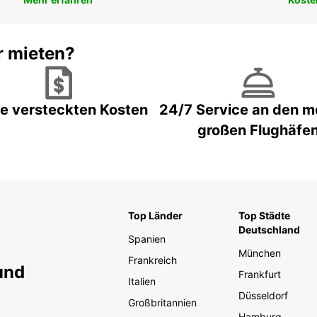
r mieten?
e versteckten Kosten
24/7 Service an den m
großen Flughäfe
Top Länder
Top Städte
Deutschland
Spanien
München
Frankreich
und
Frankfurt
Italien
Düsseldorf
Großbritannien
Hamburg