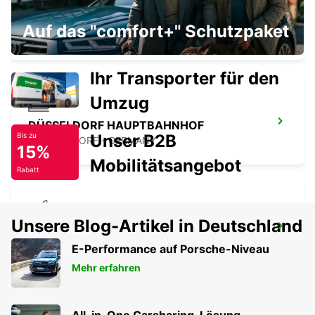
DÜSSELDORF STADT
Auf das "comfort+" Schutzpaket
DUESSELDORF - GERMANY
Ihr Transporter für den
Umzug
DÜSSELDORF HAUPTBAHNHOF
Unser B2B
Bis zu
DUESSELDORF - GERMANY
15%
Mobilitätsangebot
Rabatt
Unsere Blog-Artikel in Deutschland
DÜSSELDORF FLUGHAFEN
DUESSELDORF - GERMANY
E-Performance auf Porsche-Niveau
Mehr erfahren