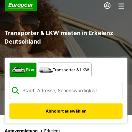
Transporter & LKW mieten in Erkelenz,
Deutschland
Welche Art von Fahrzeug?
Pkw
Transporter & LKW
Abholort auswählen
Autovermietung
Erkelenz