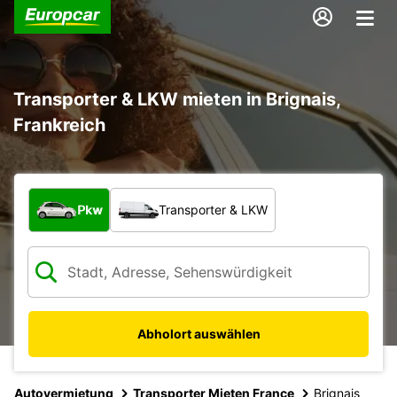
Transporter & LKW mieten in Brignais,
Frankreich
Welche Art von Fahrzeug?
Pkw
Transporter & LKW
Abholort auswählen
Autovermietung
Transporter Mieten France
Brignais