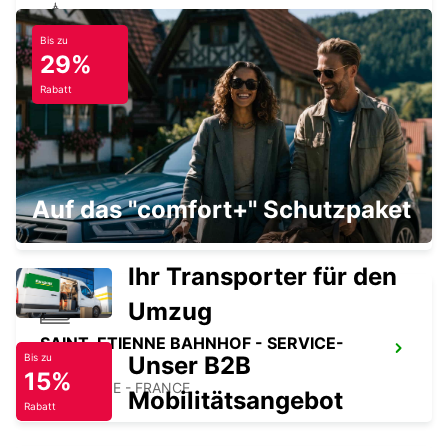
Bis zu
VILLEFRANCHE-SUR-SAONE
29%
VILLEFRANCHE SUR SAONE - FRANCE
Rabatt
SAINT-ETIENNE
Auf das "comfort+" Schutzpaket
SAINT ETIENNE - FRANCE
Ihr Transporter für den
Umzug
SAINT-ETIENNE BAHNHOF - SERVICE-
Unser B2B
Bis zu
POINT
15%
ST ETIENNE - FRANCE
Mobilitätsangebot
Rabatt