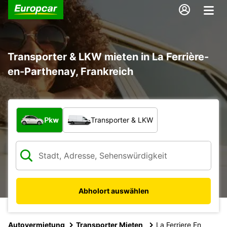
Transporter & LKW mieten in La Ferrière-
en-Parthenay, Frankreich
Welche Art von Fahrzeug?
Pkw
Transporter & LKW
Abholort auswählen
Autovermietung
Transporter Mieten
La Ferriere En