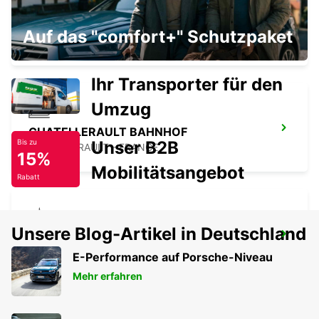
CHATELLERAULT
Auf das "comfort+" Schutzpaket
CHATELLERAULT - FRANCE
Ihr Transporter für den
Umzug
CHATELLERAULT BAHNHOF
Unser B2B
Bis zu
CHATELLERAULT - FRANCE
15%
Mobilitätsangebot
Rabatt
Unsere Blog-Artikel in Deutschland
CHAUVIGNY
CHAUVIGNY - FRANCE
E-Performance auf Porsche-Niveau
Mehr erfahren