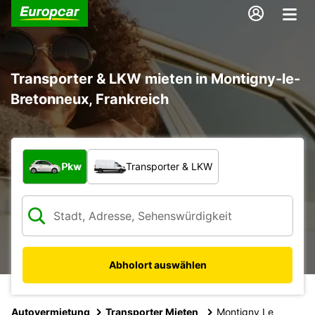
Transporter & LKW mieten in Montigny-le-
Bretonneux, Frankreich
Welche Art von Fahrzeug?
Pkw
Transporter & LKW
Abholort auswählen
Autovermietung
Transporter Mieten
Montigny Le