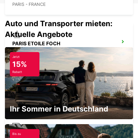
PARIS - FRANCE
Auto und Transporter mieten:
Aktuelle Angebote
PARIS ETOILE FOCH
PARIS - FRANCE
Jetzt
15%
Rabatt
PARIS BAHNHOF MONTPARNASSE
PARIS - FRANCE
Ihr Sommer in Deutschland
Bis zu
PARIS BAHNHOF SAINT-LAZARE