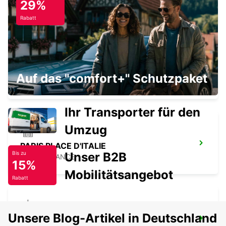
29%
PARIS - FRANCE
Rabatt
FLUGHAFEN PARIS-ORLY
Auf das "comfort+" Schutzpaket
ORLY - FRANCE
Ihr Transporter für den
Umzug
PARIS PLACE D'ITALIE
Unser B2B
Bis zu
PARIS - FRANCE
15%
Mobilitätsangebot
Rabatt
Unsere Blog-Artikel in Deutschland
IVRY-SUR-SEINE