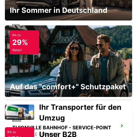
Ihr Sommer in Deutschland
Bis zu
EPINAL BAHNHOF - SERVICE-POINT
29%
EPINAL - FRANCE
Rabatt
SARREBOURG DT
Auf das "comfort+" Schutzpaket
SARREBOURG - FRANCE
Ihr Transporter für den
Umzug
THIONVILLE BAHNHOF - SERVICE-POINT
Unser B2B
Bis zu
THIONVILLE - FRANCE