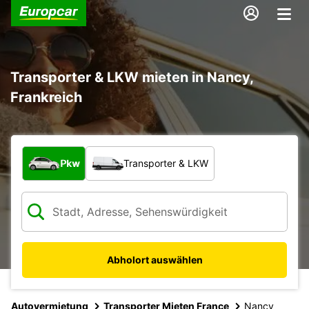
Transporter & LKW mieten in Nancy,
Frankreich
Welche Art von Fahrzeug?
Pkw
Transporter & LKW
Abholort auswählen
Autovermietung
Transporter Mieten France
Nancy