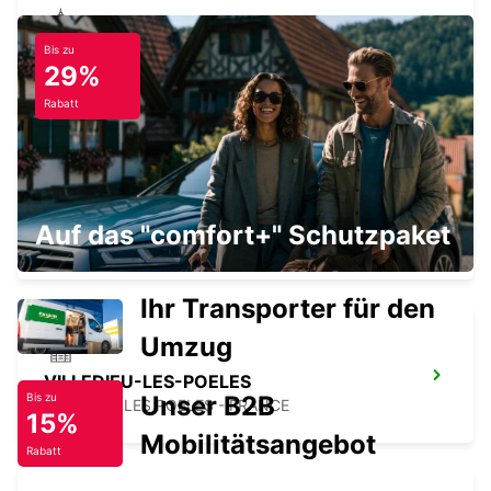
Bis zu
ARGENTAN
29%
ARGENTAN - FRANCE
Rabatt
CARENTAN
Auf das "comfort+" Schutzpaket
CARENTAN - FRANCE
Ihr Transporter für den
Umzug
VILLEDIEU-LES-POELES
Unser B2B
Bis zu
VILLEDIEU LES POELES - FRANCE
15%
Mobilitätsangebot
Rabatt