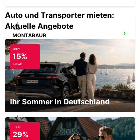
Auto und Transporter mieten:
Aktuelle Angebote
MONTABAUR
MONTABAUR - GERMANY
Jetzt
15%
Rabatt
SIEGEN
SIEGEN - GERMANY
Ihr Sommer in Deutschland
Bis zu
FRIEDBERG
29%
FRIEDBERG - GERMANY