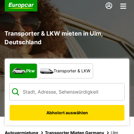
Transporter & LKW mieten in Ulm,
Deutschland
Welche Art von Fahrzeug?
Pkw
Transporter & LKW
Abholort auswählen
Autovermietung
Transporter Mieten Germany
Ulm