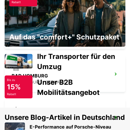
Rabatt
MARBURG
Auf das "comfort+" Schutzpaket
MARBURG - GERMANY
Ihr Transporter für den
Umzug
BAD HOMBURG
Unser B2B
Bis zu
BAD HOMBURG - GERMANY
15%
Mobilitätsangebot
Rabatt
Unsere Blog-Artikel in Deutschland
FRANKFURT BOCKENHEIM
FRANKFURT AM MAIN - GERMANY
E-Performance auf Porsche-Niveau