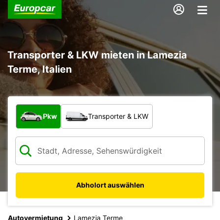
Transporter & LKW mieten in Lamezia
Terme, Italien
Welche Art von Fahrzeug?
Pkw
Transporter & LKW
Abholort auswählen
Autovermietung
Lamezia Terme