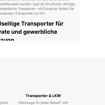
portlösungen suchen. Egal ob für private Umzüge
ewerbliche Transporte – mit Europcar finden Sie
assenden Transporter vor Ort.
lseitige Transporter für
vate und gewerbliche
tzung
car bietet in Sommacampagna eine breite
hl an Transportern und Lkw für verschiedene
erungen. Ob Sie Möbel transportieren,
rungen ausführen oder Waren geschäftlich
n wollen – unsere Fahrzeuge sind flexibel
tzbar und in verschiedenen Größen von 2m³ bis
erfügbar. Unsere Serviceleistungen sind sowohl
ivatkunden als auch für Unternehmen ideal.
ße Auswahl an Nutzfahrzeugen: Kleintransporter
Transporter & LKW
 große Lkw
ybrid
Fahrzeuge für jeden Bedarf: Von
zielles Business-Angebot mit Europcar Business