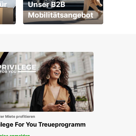
ür
Unser B2B
Mobilitätsangebot
Für Neu- und
Bestandskunden
er Miete profitieren
vilege For You Treueprogramm
nlos anmelden