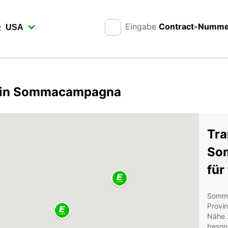
Eingabe
Contract-Numm
z
er in Sommacampagna
Tra
Som
für
Somma
Provin
Nähe z
besond