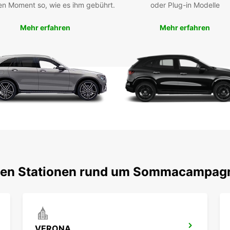
en Moment so, wie es ihm gebührt.
oder Plug-in Modelle
Sol
Fle
Mehr erfahren
Mehr erfahren
Beq
Flu
Sch
per
Opt
Profit
Transp
Mobil
Fahrze
unters
Ihren 
auf h
ebten Stationen rund um Sommacampag
VERONA