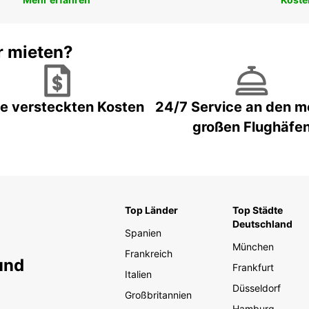
r mieten?
e versteckten Kosten
24/7 Service an den m
großen Flughäfe
Top Länder
Top Städte
Deutschland
Spanien
München
Frankreich
und
Frankfurt
Italien
Düsseldorf
Großbritannien
Hamburg