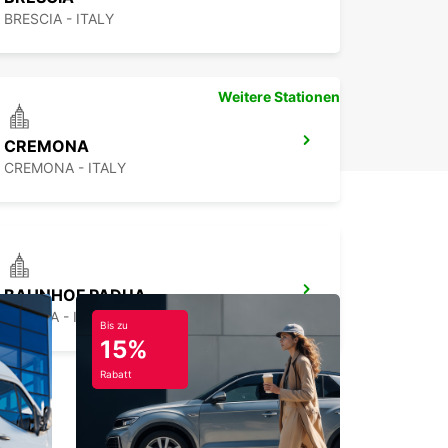
BRESCIA - ITALY
Weitere Stationen
CREMONA
CREMONA - ITALY
BAHNHOF PADUA
PADOVA - ITALY
Bis zu
15%
Rabatt