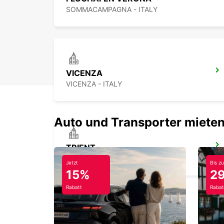
SOMMACAMPAGNA - ITALY
VICENZA
VICENZA - ITALY
Auto und Transporter mieten
TRIENT
TRENTO - ITALY
Jetzt
Bis zu
15%
2
Rabatt
Rabat
ROVIGO