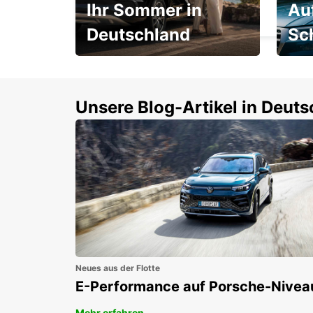
Ihr Sommer in
Au
ROVIGO - ITALY
Deutschland
Sc
Einsteigen und 15 %
Rund
sparen!
Selbs
buch
Unsere Blog-Artikel in Deut
Neues aus der Flotte
E-Performance auf Porsche-Nivea
Mehr erfahren