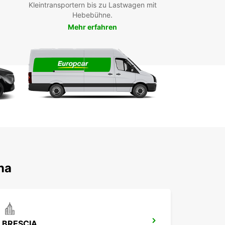
Kleintransportern bis zu Lastwagen mit
utions (EBSS)
Hebebühne.
xible Mietdauer: Kurz-, Mittel- oder Langzeitmiete
Mehr erfahren
ueme Abholstationen im Stadtzentrum, am
ghafen und am Bahnhof
nelle und einfache Online-Buchung mit
sönlichem Kundenservice
ion auf Einwegmieten für maximale Flexibilität
ieren Sie von Europcars zuverlässigen
ortern, die Ihnen eine effiziente und stressfreie
ität in Sommacampagna ermöglichen. Unsere
uge sind modern, gut gewartet und ideal für
chiedlichste Transportaufgaben. Buchen Sie jetzt
Transporter und erleben Sie Komfort und Service
öchstem Niveau.
na
BRESCIA