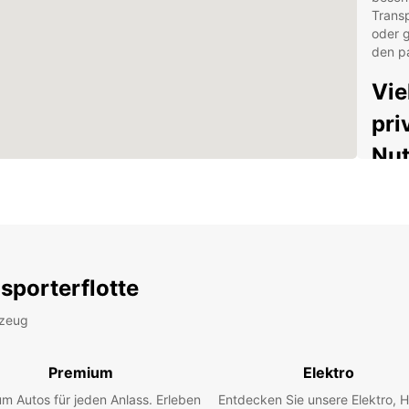
Trans
oder g
den p
Vie
pri
Nu
Europ
Auswa
Anford
Liefe
bewege
sporterflotte
einse
20m³ v
rzeug
für Pr
Gro
Premium
Elektro
bis
m Autos für jeden Anlass. Erleben
Entdecken Sie unsere Elektro, H
Spe