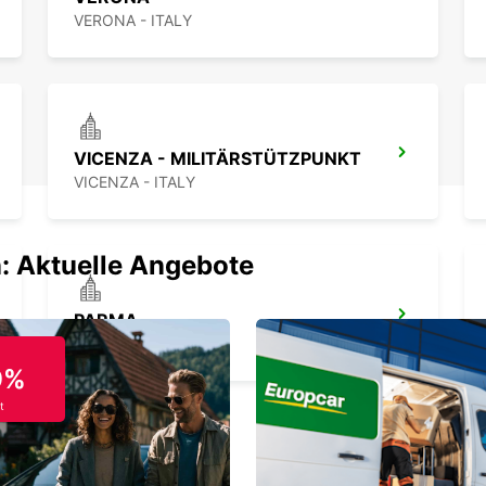
VERONA - ITALY
VICENZA - MILITÄRSTÜTZPUNKT
VICENZA - ITALY
: Aktuelle Angebote
PARMA
PARMA - ITALY
9%
t