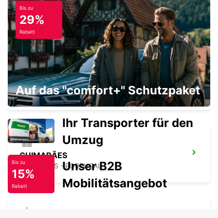
Bis zu
PENAFIEL
29%
PENAFIEL - PORTUGAL
Rabatt
VILA NOVA DE FAMALICÃO
Auf das "comfort+" Schutzpaket
VILA NOVA DE FAMALICAO - PORTUGAL
Ihr Transporter für den
Umzug
GUIMARÃES
Unser B2B
Bis zu
GUIMARAES - PORTUGAL
15%
Mobilitätsangebot
Rabatt