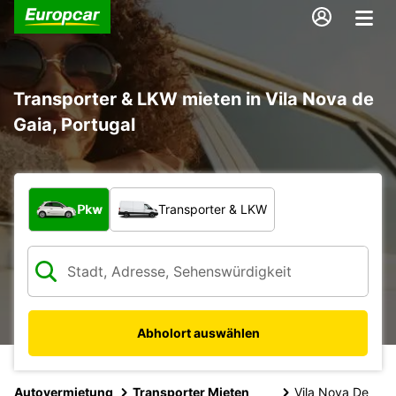
Transporter & LKW mieten in Vila Nova de
Gaia, Portugal
Welche Art von Fahrzeug?
Pkw
Transporter & LKW
Abholort auswählen
Autovermietung
Transporter Mieten
Vila Nova De