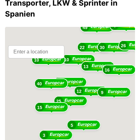
Transporter, LKW & Sprinter in
10
Spanien
4
49
26
22
30
10
10
13
16
23
40
12
9
25
15
5
3