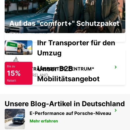
Auf das "comfort+" Schutzpaket
DUBLIN NORD
DUBLIN - IRELAND
Ihr Transporter für den
Umzug
Unser B2B
Bis zu
DUBLIN TRANSPORTER-ZENTRUM*
15%
DUBLIN - IRELAND
Mobilitätsangebot
Rabatt
Unsere Blog-Artikel in Deutschland
DUBLIN SPENCER DOCK
E-Performance auf Porsche-Niveau
DUBLIN - IRELAND
Mehr erfahren