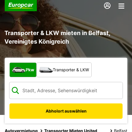
Transporter & LKW mieten in Belfast,
Vereinigtes Königreich
Welche Art von Fahrzeug?
Pkw
Transporter & LKW
Abholort auswählen
Autovermietung
Transporter Mieten United
Belfast