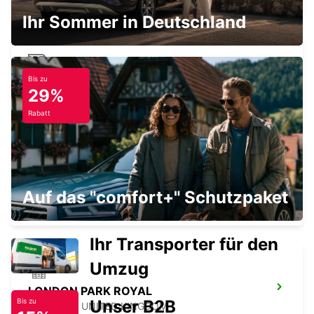
Ihr Sommer in Deutschland
Bis zu
LONDON VICTORIA HAUPTBAHNHOF
29%
LONDON - UNITED KINGDOM
Rabatt
LONDON WANDSWORTH
Auf das "comfort+" Schutzpaket
LONDON - UNITED KINGDOM
Ihr Transporter für den
Umzug
LONDON PARK ROYAL
Unser B2B
Bis zu
LONDON - UNITED KINGDOM