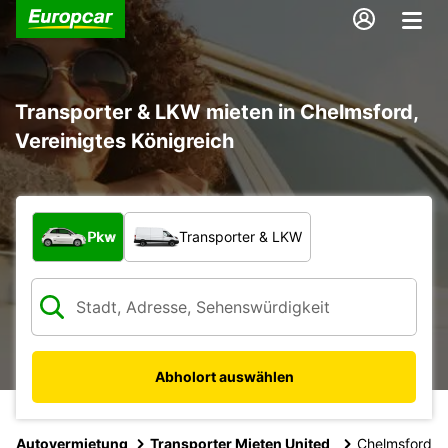
Transporter & LKW mieten in Chelmsford,
Vereinigtes Königreich
Welche Art von Fahrzeug?
Pkw
Transporter & LKW
Abholort auswählen
Autovermietung
Transporter Mieten United
Chelmsford