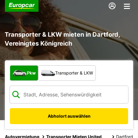
Transporter & LKW mieten in Dartford,
Vereinigtes Königreich
Welche Art von Fahrzeug?
Pkw
Transporter & LKW
Abholort auswählen
Autovermietung
Transporter Mieten United
Dartford