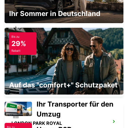
LONDON - UNITED KINGDOM
Ihr Sommer in Deutschland
Bis zu
LONDON WANDSWORTH
29%
LONDON - UNITED KINGDOM
Rabatt
MAIDSTONE STADT
Auf das "comfort+" Schutzpaket
MAIDSTONE - UNITED KINGDOM
Ihr Transporter für den
Umzug
LONDON PARK ROYAL
Bis zu