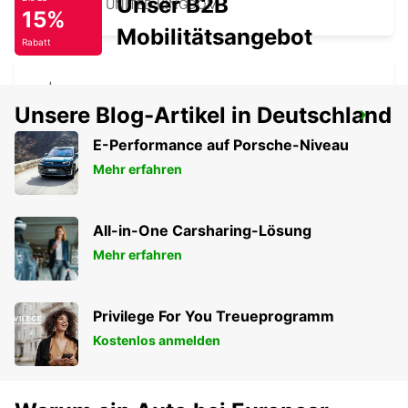
Unser B2B
LONDON - UNITED KINGDOM
15%
Mobilitätsangebot
Rabatt
Unsere Blog-Artikel in Deutschland
LONDON KINGSTON UPON THAMES
KINGSTON UPON THAMES - UNITED KINGDOM
E-Performance auf Porsche-Niveau
Mehr erfahren
All-in-One Carsharing-Lösung
Mehr erfahren
Privilege For You Treueprogramm
Kostenlos anmelden