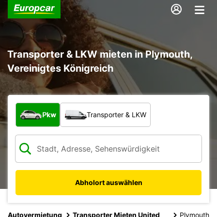
Transporter & LKW mieten in Plymouth,
Vereinigtes Königreich
Welche Art von Fahrzeug?
Pkw
Transporter & LKW
Abholort auswählen
Autovermietung
Transporter Mieten United
Plymouth