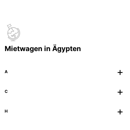
Mietwagen in Ägypten
A
C
H