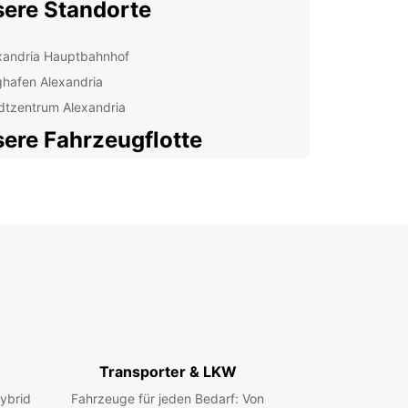
ere Standorte
xandria Hauptbahnhof
ghafen Alexandria
dtzentrum Alexandria
ere Fahrzeugflotte
ropcar Alexandria haben wir Fahrzeuge für jeden
f. Vom kompakten Stadtauto bis zum geräumigen
en-SUV, wir haben alles für Sie. Wir bieten auch
uswahl an Nutzfahrzeugen für professionelle
derungen.
um Europcar wählen?
xible Mietzeiten und attraktive Preise
Transporter & LKW
hwertige Fahrzeuge von bekannten Marken
ellenter Kundenservice
ybrid
Fahrzeuge für jeden Bedarf: Von