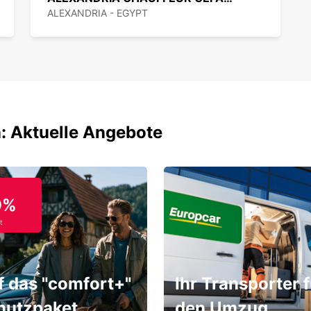
ALEXANDRIA - EGYPT
: Aktuelle Angebote
9%
t
f das "comfort+"
Ihr Transporter f
hutzpaket
den Umzug