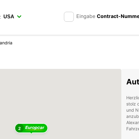
Eingabe
Contract-Numm
z
andria
Aut
Herzli
stolz 
und N
anzubi
Alexa
2
Fahrze