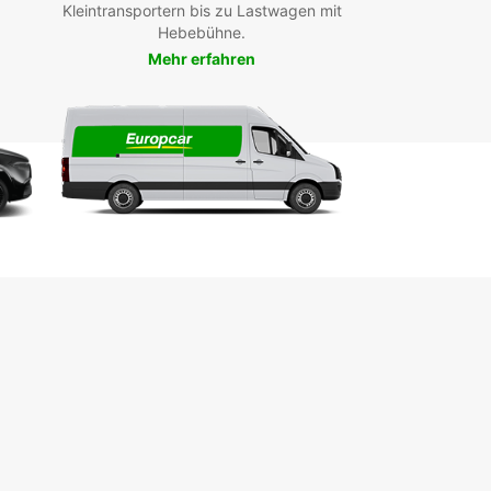
Kleintransportern bis zu Lastwagen mit
fache Buchung online oder telefonisch
Hebebühne.
ken Sie Alexandria in Komfort und Stil mit
Mehr erfahren
ar. Wir freuen uns darauf, Sie bei Ihrer nächsten
ermietung zu unterstützen!