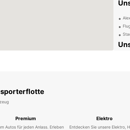
Uns
Ale
Flu
Sta
Uns
Bei Eu
Bedar
Famili
eine A
Anfor
sporterflotte
War
rzeug
Fle
Premium
Elektro
Hoc
Exz
m Autos für jeden Anlass. Erleben
Entdecken Sie unsere Elektro, H