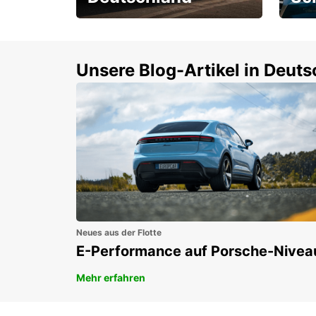
Einsteigen und 15 %
Rund
sparen!
Selbs
buch
Unsere Blog-Artikel in Deut
Neues aus der Flotte
E-Performance auf Porsche-Nivea
Mehr erfahren