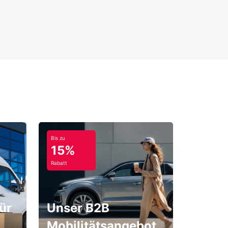
Bis zu
15%
Rabatt
ür
Unser B2B
Mobilitätsangebot