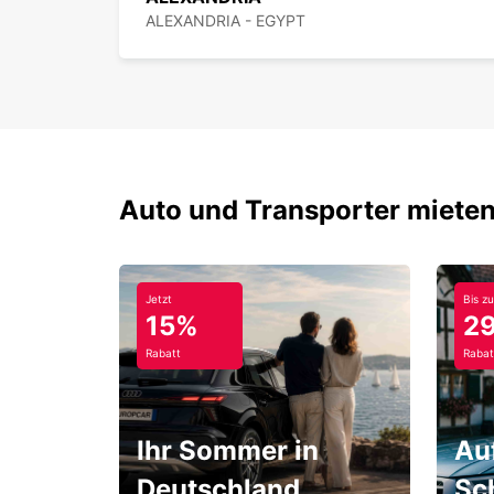
ALEXANDRIA - EGYPT
Auto und Transporter mieten
Jetzt
Bis zu
15%
2
Rabatt
Rabat
Ihr Sommer in
Au
Deutschland
Sc