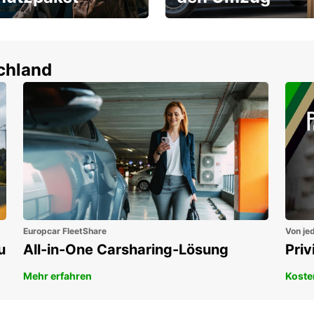
um-Schutz ohne
Flexibel mieten & sofort
tbeteiligung
losfahren!
en!
schland
Europcar FleetShare
Von jed
u
All-in-One Carsharing-Lösung
Pri
Mehr erfahren
Koste