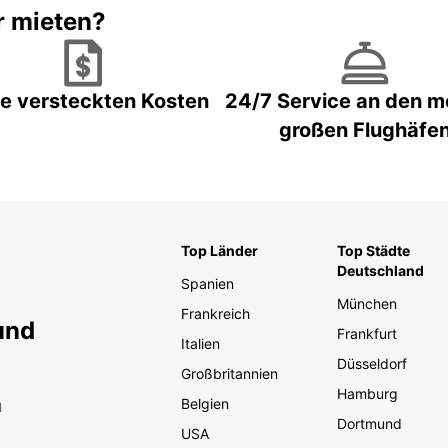
r mieten?
e versteckten Kosten
24/7 Service an den m
großen Flughäfe
Top Länder
Top Städte
Deutschland
Spanien
München
Frankreich
und
Frankfurt
Italien
Düsseldorf
Großbritannien
Hamburg
n
Belgien
Dortmund
USA