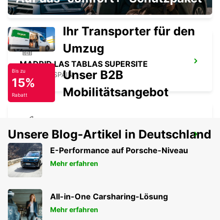
MADRID - SPAIN
Ihr Transporter für den
Umzug
MADRID LAS TABLAS SUPERSITE
Unser B2B
Bis zu
MADRID - SPAIN
15%
Mobilitätsangebot
Rabatt
Unsere Blog-Artikel in Deutschland
MADRID FLUGHAFEN TERMINAL 4
MADRID - SPAIN
E-Performance auf Porsche-Niveau
Mehr erfahren
All-in-One Carsharing-Lösung
Mehr erfahren