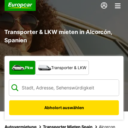
Transporter & LKW mieten in Alcorcón,
Spanien
Welche Art von Fahrzeug?
Pkw
Transporter & LKW
Abholort auswählen
Autovermietung
Transporter Mieten Spain
Alcorcon